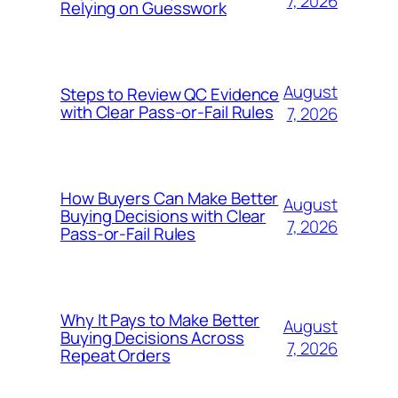
7, 2026
Relying on Guesswork
August
Steps to Review QC Evidence
with Clear Pass-or-Fail Rules
7, 2026
How Buyers Can Make Better
August
Buying Decisions with Clear
7, 2026
Pass-or-Fail Rules
Why It Pays to Make Better
August
Buying Decisions Across
7, 2026
Repeat Orders