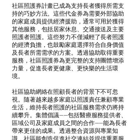
社區照護券計畫已成為支持長者獲得所需支
持的巧妙方法。這些代金券為需要外部協助
的家庭成員提供經濟援助，通常可用於獲得
其他服務，包括居家休息、交通接送及主要
照護者照護。這些努力不僅減輕了長者照護
的經濟負擔，也鼓勵家庭選擇符合自身價值
及長者所需需求的方案。透過協助取得重要
服務，社區照護券為更完整的支持團體增添
力量，促進長者更健康、更快樂的生活環
境。
社區協助網絡在照顧長者的背景下不可忽
視。隨著越來越多家庭以照護責任兼顧專業
生活，維持長者照護的社區服務需求仍將持
續攀升。集體倡議——包括醫療服務提供者、
區域公司及家庭成員之間的合作——能為長者
帶來更佳的成果。透過整合資源與專業知
識，社區能創造促進社交連結並提供重要服