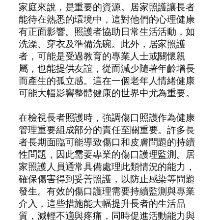
家庭來說，是重要的資源。居家照護讓長者
能待在熟悉的環境中，這對他們的心理健康
有正面影響。照護者協助日常生活活動，如
洗澡、穿衣及準備洗碗。此外，居家照護
者，可能是受過教育的專業人士或關懷親
屬，也能提供友誼，從而減少隨著年齡增長
而產生的孤立感。這在一個老年人情緒健康
可能大幅影響整體健康的世界中尤為重要。
在檢視長者照護時，強調傷口照護作為健康
管理重要組成部分的責任至關重要。許多長
者長期面臨可能導致傷口和皮膚問題的持續
性問題，因此需要專業的傷口護理監測。居
家照護人員通常具備處理此類情況的能力，
確保傷害得到妥善照護，以防止感染等問題
發生。有效的傷口護理需要持續監測與專業
介入，這些措施能大幅提升長者的生活品
質，減輕不適與疼痛，同時促進活動能力與