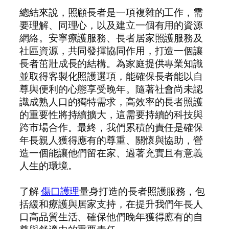
總結來說，照顧長者是一項複雜的工作，需
要理解、同理心，以及建立一個有用的資源
網絡。安寧療護服務、長者居家照護服務及
社區資源，共同發揮協同作用，打造一個讓
長者茁壯成長的結構。為家庭提供專業知識
並取得客製化照護選項，能確保長者能以自
尊與便利的心態享受晚年。隨著社會尚未認
識成熟人口的獨特需求，高效率的長者照護
的重要性將持續擴大，這需要持續的科技與
跨市場合作。最終，我們累積的責任是確保
年長親人獲得應有的尊重、關懷與協助，營
造一個能讓他們留在家、過著充實且有意義
人生的環境。
了解
傷口護理
量身打造的長者照護服務，包
括緩和療護與居家支持，在提升我們年長人
口高品質生活、確保他們晚年獲得應有的自